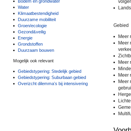
Bodem en grondwater
volgen
Water
Lands
Klimaatbestendigheid
Duurzame mobiliteit
Gebied
Groen/ecologie
Gezond&veilig
Meer r
Energie
Meer m
Grondstoffen
verke
Duurzaam bouwen
Zichtb
Mogelijk ook relevant
Meer r
Minder
Gebiedstypering: Stedelijk gebied
Meer r
Gebiedstypering: Suburbaan gebied
Meer 
Overizcht dilemma's bij intensivering
gebrui
Herge
Licht
Gemen
Multif
Voorb