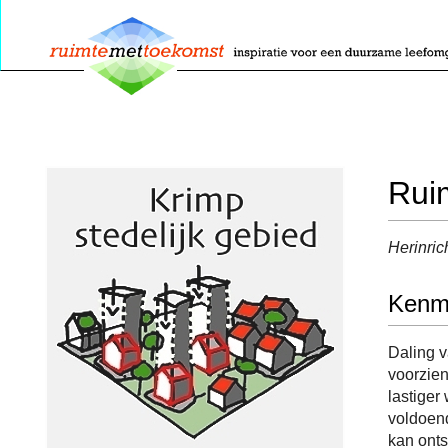
Rui
Herinric
Kenm
Daling v
voorzien
lastiger
voldoen
kan onts