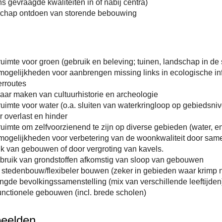
s gevraagde kwaliteiten in of nabij centra)
chap ontdoen van storende bebouwing
uimte voor groen (gebruik en beleving; tuinen, landschap in de s
ogelijkheden voor aanbrengen missing links in ecologische inf
erroutes
aar maken van cultuurhistorie en archeologie
uimte voor water (o.a. sluiten van waterkringloop op gebiedsni
 overlast en hinder
uimte om zelfvoorzienend te zijn op diverse gebieden (water, en
mogelijkheden voor verbetering van de woonkwaliteit door sam
k van gebouwen of door vergroting van kavels.
bruik van grondstoffen afkomstig van sloop van gebouwen
e stedenbouw/flexibeler bouwen (zeker in gebieden waar krimp 
gde bevolkingssamenstelling (mix van verschillende leeftijden
unctionele gebouwen (incl. brede scholen)
eelden