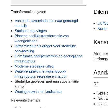
Dile
Transformatieopgaven
Van oude haven/industrie naar gemengd
Cultu
stedelijk
Korte 
Stationsomgevingen
Binnenstedelijke transformatie van
Kans
woongebieden
Infrastructuur als drager voor stedelijke
ontwikkeling
Afnemend
Combinatie bedrijventerrein en ecologische
leefomg
infrastructuur
Moderne stedelijke uitleg
Waterveiligheid met woningbouw,
Aand
infrastructuur, recreatie en natuur
Stedelijke gebieden met een substantiële
RO
krimp
Woningbouw in het landschap
Spreid
Nieuwe
Relevante thema’s
Invest