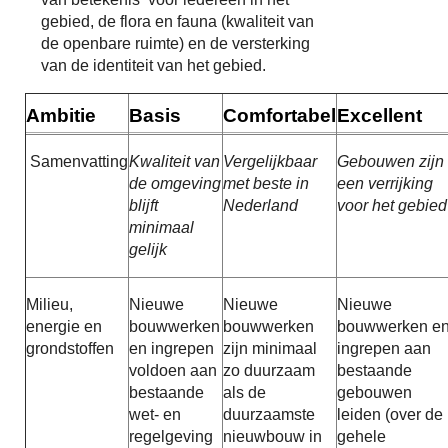
gebied, de flora en fauna (kwaliteit van
de openbare ruimte) en de versterking
van de identiteit van het gebied.
Ambitie
Basis
Comfortabel
Excellent
Samenvatting
Kwaliteit van
Vergelijkbaar
Gebouwen zijn
de omgeving
met beste in
een verrijking
blijft
Nederland
voor het gebied
minimaal
gelijk
Milieu,
Nieuwe
Nieuwe
Nieuwe
energie en
bouwwerken
bouwwerken
bouwwerken e
grondstoffen
en ingrepen
zijn minimaal
ingrepen aan
voldoen aan
zo duurzaam
bestaande
bestaande
als de
gebouwen
wet- en
duurzaamste
leiden (over de
regelgeving
nieuwbouw in
gehele