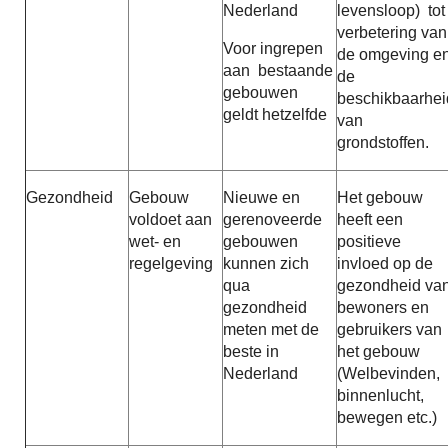
Nederland
levensloop) tot
verbetering van
Voor ingrepen
de omgeving e
aan bestaande
de
gebouwen
beschikbaarhei
geldt hetzelfde
van
grondstoffen.
Gezondheid
Gebouw
Nieuwe en
Het gebouw
voldoet aan
gerenoveerde
heeft een
wet- en
gebouwen
positieve
regelgeving
kunnen zich
invloed op de
qua
gezondheid va
gezondheid
bewoners en
meten met de
gebruikers van
beste in
het gebouw
Nederland
(Welbevinden,
binnenlucht,
bewegen etc.)