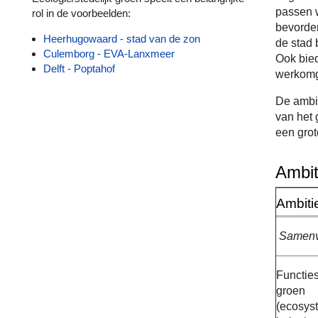
passen w
rol in de voorbeelden:
bevorder
Heerhugowaard - stad van de zon
de stad 
Culemborg - EVA-Lanxmeer
Ook bied
Delft - Poptahof
werkomg
De ambit
van het 
een grot
Ambit
Ambiti
Samenv
Functie
groen
(ecosys