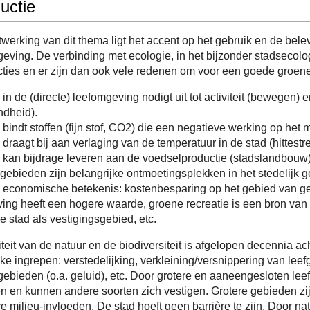
ductie
itwerking van dit thema ligt het accent op het gebruik en de bel
ving. De verbinding met ecologie, in het bijzonder stadsecolo
cties en er zijn dan ook vele redenen om voor een goede groene
in de (directe) leefomgeving nodigt uit tot activiteit (bewegen) e
ndheid).
bindt stoffen (fijn stof, CO2) die een negatieve werking op het 
draagt bij aan verlaging van de temperatuur in de stad (hittestr
 kan bijdrage leveren aan de voedselproductie (stadslandbouw)
ebieden zijn belangrijke ontmoetingsplekken in het stedelijk g
 economische betekenis: kostenbesparing op het gebied van g
ng heeft een hogere waarde, groene recreatie is een bron van 
e stad als vestigingsgebied, etc.
teit van de natuur en de biodiversiteit is afgelopen decennia ac
ke ingrepen: verstedelijking, verkleining/versnippering van leefg
gebieden (o.a. geluid), etc. Door grotere en aaneengesloten le
en en kunnen andere soorten zich vestigen. Grotere gebieden zi
e milieu-invloeden. De stad hoeft geen barrière te zijn. Door nat