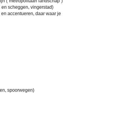
ijn (“metropolitaan landschap”)
n en scheggen, vingerstad)
 en accentueren, daar waar je
egen, spoorwegen)