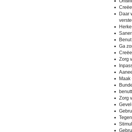
Ontwik
Creëer
Daar 
verste
Herke
Saner
Benut 
Ga zo
Creëe
Zorg 
Inpass
Aanee
Maak g
Bunde
benut
Zorg v
Gevel
Gebru
Tegen
Stimu
Gebru