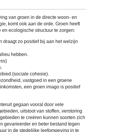
eving van groen in de directe woon- en
gie, komt ook aan de orde. Groen heeft
 en ecologische structuur te zorgen:
n draagt zo positief bij aan het welzijn
milieu hebben.
ess)
.
ebied (sociale cohesie).
ezondheid, vastgoed in een groene
inkomsten, een groen imago is positief
hteruit gegaan vooral door vele
ebieden, uitstoot van stoffen, verstoring
efgebieden te creëren kunnen soorten zich
jn gevarieerder en beter bestand tegen
uur in de stedelijke leefomgeving in te