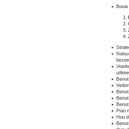
Bouw 
Strat
Natuur
bezoe
Voorko
uittre
Benut
Verbin
Benut
Benut 
Benut
Plan 
Hou d
Benut