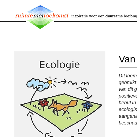
Van 
Dit them
gebruikt
van dit 
positiev
benut in
ecologis
aangenaa
beschad