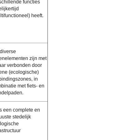
schillende functies
lijkertijd
ltifunctioneel) heeft.
diverse
enelementen zijn met
aar verbonden door
ene (ecologische)
bindingszones, in
binatie met fiets- en
delpaden.
is een complete en
uuste stedelijk
logische
rastructuur