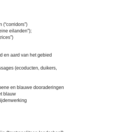
(“corridors”)
eine eilanden”);
ices”)
id en aard van het gebied
ssages (ecoducten, duikers,
groene en blauwe dooraderingen
et blauw
tijdenwerking