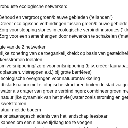
robuuste ecologische netwerken:
Behoud en vergroot groen/blauwe gebieden (“eilanden”)
Creëer ecologische verbindingen tussen groen/blauwe gebieden 
Zorg voor stepping stones in ecologische verbindingsroutes (“kl
Zorg voor een samenhangen door netwerken te schakelen (“matr
egie van de 2 netwerken
lijke zonering van de toegankelijkheid: op basis van gesteldhe
kersstromen toelaten
m versnippering/ zorg voor ontsnippering (bijv. creëer faunapa
edplaatsen, vistrappen e.d.) bij grote barrières)
 ecologische overgangen voor natuurontwikkeling
dt stadsnatuur met ecologische structuren buiten de stad via 
 water als drager van groene verbindingen; combineer groen m
natuurlijke dynamiek van het (rivier)water zoals stroming en ge
 kwelstromen
natuur met de bodem
e ontstaansgeschiedenis van het landschap leesbaar
 kansen om een nieuwe tijdlaag toe te voegen