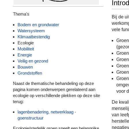
Intro
Thema's
Bij de u
werkomge
Bodem en grondwater
vele fun
Watersysteem
Klimaatbestendig
Groen 
Ecologie
(gezo
Mobiliteit
Groen 
Energie
Groen 
Veilig en gezond
Groen
Bouwen
Groeng
Grondstoffen
Groen
Naast de thematische behandeling op deze
omgevi
pagina komen onderwerpen gerelateerd aan
voor d
ecologie op verschillende plekken op deze site
terug:
De kwali
menselij
lagenbenadering, netwerklaag -
van leef
goenstructuur
herstell
negatiev
Ecologie/stedelijk groen speelt een belangrijke