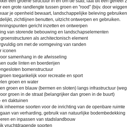
kel een groene structuur in en om de stad; laat dit een geheel z
 een grote randlengte tussen groen en “rood” (bijv. door wigge
waar je openheid bewaart, landschappelijke beleving gebruiken
delijkt, zichtlijnen benutten, uitzicht ontwerpen en gebruiken.
nningspunten gericht inzetten en ontwerpen
ing van storende bebouwing en landschapselementen
groenstructuren als architectonisch element
rgvuldig om met de vormgeving van randen
r iconen
voor samenhang in de afwisseling
en oude linten en boerderijen
ngesloten bomenstructuur
roen toegankelijk voor recreatie en sport
len groen en water
ten groen en blauw (bermen en sloten) langs infrastructuur (w
oor groen in de straat (belangrijker dan groen in de buurt)
- en daktuinen
ik inheemse soorten voor de inrichting van de openbare ruimte
gaan van verharding, gebruik van natuurlijke bodembedekking
leren en inpassen van stadslandbouw
ik vruchtdragende soorten