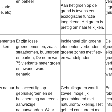
,
en beheer
ver
Aan het groen op de
storie,
tege
grond is tevens een
e, etc)
(mu
ecologische functie
toegekend. Het groen is
prettig om naar te kijken.
lementen
Er zijn losse
Incidenteel zijn groene
De 
erken
groenelementen, zoals
elementen verbonden tot
gro
straatbomen, buurtgroen
groene zones met fiets-
elk
en parken; De norm van
en wandelpaden.
gro
75 vierkante meter groen
ver
er inwoner wordt
com
gehaald
wan
/ natuur
het accent ligt op
Gebruiksgroen wordt
Er 
gebruiksgroen en de
zoveel mogelijk
rob
bescherming van reeds
gecombineerd met
eco
aanwezige
natuurontwikkeling. Het
inf
natuurwaarden. Waar
gebied concurreert met