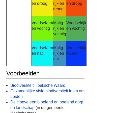
en droog
rijk en
en droog
droog
Voedselarm
Matig
Voedselrijk
en vochtig
rijk en
en vochtig
vochtig
Voedselarm
Matig
Voedselrijk
en nat
rijk en
en nat
nat
Voorbeelden
Biodiversiteit Hoeksche Waard
Gezamenlijke visie biodiversiteit in en om
Leiden
De Hoeve een bloeiend en boeiend dorp
en landschap
(in de gemeente