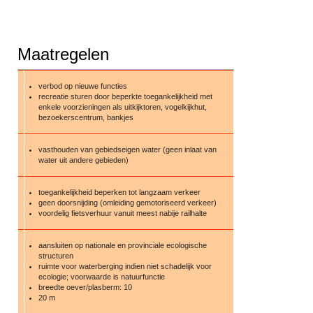
Maatregelen
verbod op nieuwe functies
recreatie sturen door beperkte toegankelijkheid met
enkele voorzieningen als uitkijktoren, vogelkijkhut,
bezoekerscentrum, bankjes
vasthouden van gebiedseigen water (geen inlaat van
water uit andere gebieden)
toegankelijkheid beperken tot langzaam verkeer
geen doorsnijding (omleiding gemotoriseerd verkeer)
voordelig fietsverhuur vanuit meest nabije railhalte
aansluiten op nationale en provinciale ecologische
structuren
ruimte voor waterberging indien niet schadelijk voor
ecologie; voorwaarde is natuurfunctie
breedte oever/plasberm: 10
20 m