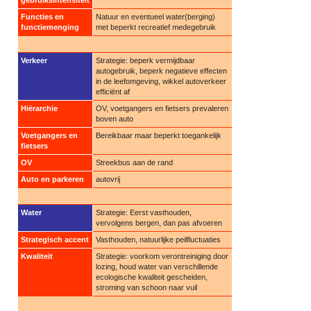
gebruiksintensiteit
Functies en
Natuur en eventueel water(berging)
functiemenging
met beperkt recreatief medegebruik
Verkeer
Strategie: beperk vermijdbaar
autogebruik, beperk negatieve effecten
in de leefomgeving, wikkel autoverkeer
efficiënt af
Hiërarchie
OV, voetgangers en fietsers prevaleren
boven auto
Voetgangers en
Bereikbaar maar beperkt toegankelijk
fietsers
OV
Streekbus aan de rand
Auto en parkeren
autovrij
Water
Strategie: Eerst vasthouden,
vervolgens bergen, dan pas afvoeren
Strategisch accent
Vasthouden, natuurlijke peilfluctuaties
Kwaliteit
Strategie: voorkom verontreiniging door
lozing, houd water van verschillende
ecologische kwaliteit gescheiden,
stroming van schoon naar vuil