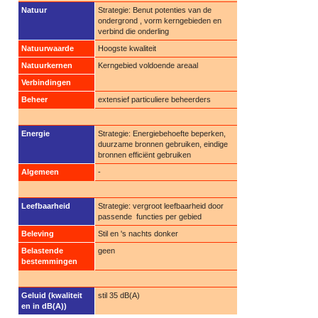
Natuur
Strategie: Benut potenties van de
ondergrond , vorm kerngebieden en
verbind die onderling
Natuurwaarde
Hoogste kwaliteit
Natuurkernen
Kerngebied voldoende areaal
Verbindingen
Beheer
extensief particuliere beheerders
Energie
Strategie: Energiebehoefte beperken,
duurzame bronnen gebruiken, eindige
bronnen efficiënt gebruiken
Algemeen
-
Leefbaarheid
Strategie: vergroot leefbaarheid door
passende functies per gebied
Beleving
Stil en 's nachts donker
Belastende
geen
bestemmingen
Geluid (kwaliteit
stil 35 dB(A)
en in dB(A))