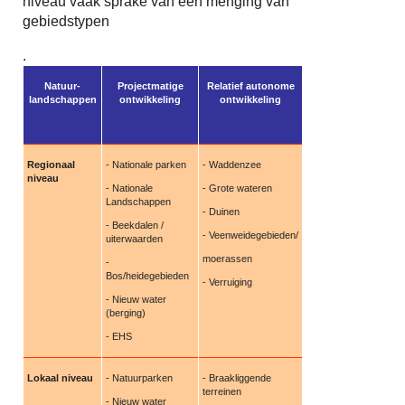
niveau vaak sprake van een menging van
gebiedstypen
.
Natuur-
Projectmatige
Relatief autonome
landschappen
ontwikkeling
ontwikkeling
Regionaal
- Nationale parken
- Waddenzee
niveau
- Nationale
- Grote wateren
Landschappen
- Duinen
- Beekdalen /
- Veenweidegebieden/
uiterwaarden
moerassen
-
Bos/heidegebieden
- Verruiging
- Nieuw water
(berging)
- EHS
Lokaal niveau
- Natuurparken
- Braakliggende
terreinen
- Nieuw water