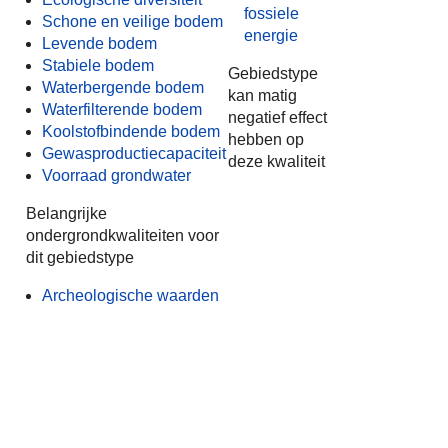
fossiele
Schone en veilige bodem
energie
Levende bodem
Stabiele bodem
Gebiedstype
Waterbergende bodem
kan matig
Waterfilterende bodem
negatief effect
Koolstofbindende bodem
hebben op
Gewasproductiecapaciteit
deze kwaliteit
Voorraad grondwater
Belangrijke
ondergrondkwaliteiten voor
dit gebiedstype
Archeologische waarden