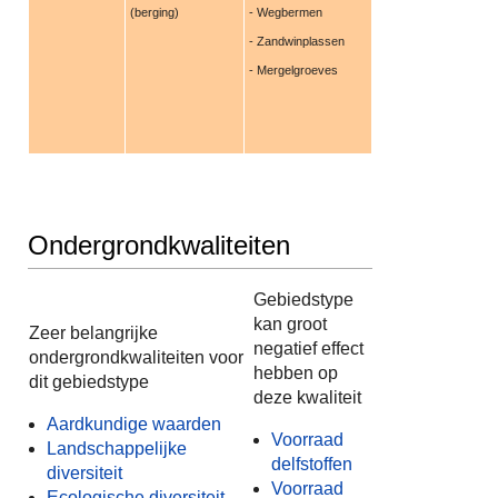
(berging)
- Wegbermen
- Zandwinplassen
- Mergelgroeves
Ondergrondkwaliteiten
Gebiedstype
kan groot
Zeer belangrijke
negatief effect
ondergrondkwaliteiten voor
hebben op
dit gebiedstype
deze kwaliteit
Aardkundige waarden
Voorraad
Landschappelijke
delfstoffen
diversiteit
Voorraad
Ecologische diversiteit