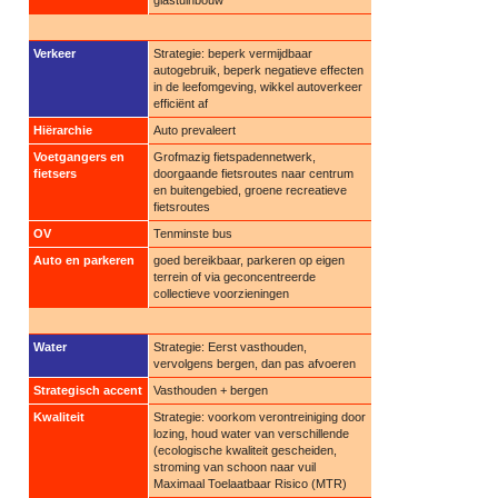
Verkeer
Strategie: beperk vermijdbaar
autogebruik, beperk negatieve effecten
in de leefomgeving, wikkel autoverkeer
efficiënt af
Hiërarchie
Auto prevaleert
Voetgangers en
Grofmazig fietspadennetwerk,
fietsers
doorgaande fietsroutes naar centrum
en buitengebied, groene recreatieve
fietsroutes
OV
Tenminste bus
Auto en parkeren
goed bereikbaar, parkeren op eigen
terrein of via geconcentreerde
collectieve voorzieningen
Water
Strategie: Eerst vasthouden,
vervolgens bergen, dan pas afvoeren
Strategisch accent
Vasthouden + bergen
Kwaliteit
Strategie: voorkom verontreiniging door
lozing, houd water van verschillende
(ecologische kwaliteit gescheiden,
stroming van schoon naar vuil
Maximaal Toelaatbaar Risico (MTR)