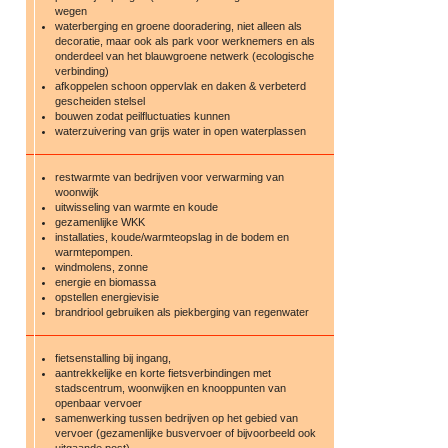
wegen
waterberging en groene dooradering, niet alleen als
decoratie, maar ook als park voor werknemers en als
onderdeel van het blauwgroene netwerk (ecologische
verbinding)
afkoppelen schoon oppervlak en daken & verbeterd
gescheiden stelsel
bouwen zodat peilfluctuaties kunnen
waterzuivering van grijs water in open waterplassen
restwarmte van bedrijven voor verwarming van
woonwijk
uitwisseling van warmte en koude
gezamenlijke WKK
installaties, koude/warmteopslag in de bodem en
warmtepompen.
windmolens, zonne
energie en biomassa
opstellen energievisie
brandriool gebruiken als piekberging van regenwater
fietsenstalling bij ingang,
aantrekkelijke en korte fietsverbindingen met
stadscentrum, woonwijken en knooppunten van
openbaar vervoer
samenwerking tussen bedrijven op het gebied van
vervoer (gezamenlijke busvervoer of bijvoorbeeld ook
uitgaande post)