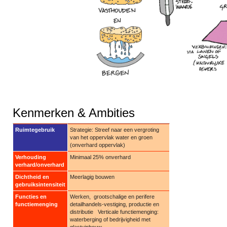
Kenmerken & Ambities
Ruimtegebruik
Strategie: Streef naar een vergroting
van het oppervlak water en groen
(onverhard oppervlak)
Verhouding
Minimaal 25% onverhard
verhard/onverhard
Dichtheid en
Meerlagig bouwen
gebruiksintensiteit
Functies en
Werken, grootschalige en perifere
functiemenging
detailhandels-vestiging, productie en
distributie Verticale functiemenging:
waterberging of bedrijvigheid met
glastuinbouw