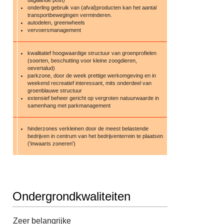
onderling gebruik van (afval)producten kan het aantal
transportbewegingen verminderen.
autodelen, greenwheels
vervoersmanagement
kwalitatief hoogwaardige structuur van groenprofielen
(soorten, beschutting voor kleine zoogdieren,
oevertalud)
parkzone, door de week prettige werkomgeving en in
weekend recreatief interessant, mits onderdeel van
groenblauwe structuur
extensief beheer gericht op vergroten natuurwaarde in
samenhang met parkmanagement
hinderzones verkleinen door de meest belastende
bedrijven in centrum van het bedrijventerrein te plaatsen
('inwaarts zoneren')
Ondergrondkwaliteiten
Zeer belangrijke