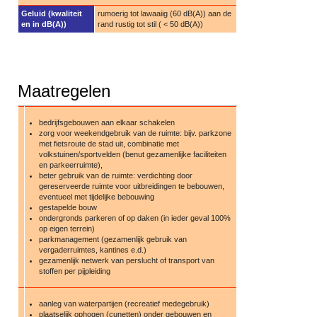
Geluid (kwaliteit
rumoerig tot lawaaiig (60 dB(A)) aan de
en in dB(A))
rand rustig tot stil ( < 50 dB(A))
Maatregelen
bedrijfsgebouwen aan elkaar schakelen
zorg voor weekendgebruik van de ruimte: bijv. parkzone
met fietsroute de stad uit, combinatie met
volkstuinen/sportvelden (benut gezamenlijke faciliteiten
en parkeerruimte),
beter gebruik van de ruimte: verdichting door
gereserveerde ruimte voor uitbreidingen te bebouwen,
eventueel met tijdelijke bebouwing
gestapelde bouw
ondergronds parkeren of op daken (in ieder geval 100%
op eigen terrein)
parkmanagement (gezamenlijk gebruik van
vergaderruimtes, kantines e.d.)
gezamenlijk netwerk van perslucht of transport van
stoffen per pijpleiding
aanleg van waterpartijen (recreatief medegebruik)
plaatselijk ophogen (cunetten) onder gebouwen en