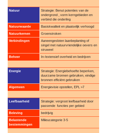
Natuur
Strategie: Benut potenties van de
ondergrond , vorm kerngebieden en
verbind die onderling
Natuurwaarde
Basiskwaliteit en plaatselijk verhoogd
Natuurkernen
Groenstroken
Verbindingen
Aaneengesloten laanbeplanting of
singel met natuurvriendelijke oevers en
struweel
Beheer
In-/extensief overheid en bedrijven
Energie
Strategie: Energiebehoefte beperken,
duurzame bronnen gebruiken, eindige
bronnen efficiënt gebruiken
Algemeen
Energievisie opstellen, EPL >7
Leefbaarheid
Strategie: vergroot leefbaarheid door
passende functies per gebied
Beleving
bedrijvig
Belastende
Milieucategorie 3-5
bestemmingen