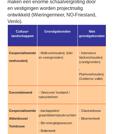
maken een enorme schaalvergroting door
en vestigingen worden projectmatig
ontwikkeld (Wieringermeer, NO-Friesland,
Venlo).
Cultuur-
Grondgebonden
Niet
landschappen
grondgebonden
Gespecialiseerde
- Melkveehouderij: (klei-
- Intensieve
en veengronden)
Varkenshouderij
veehouderij
(zandgronden)
-
Pluimveehouderij
(Gelderse vallei)
Gecombineerd
- Vleesvee/ hooiland /
natuurbeheer
Gespecialiseerde
- Aardappelen/
- Glastuinbouw
graan/bieten/peulvruchten
Akkerbouw/
- Bloementeelt
- Bio-energiegewassen
Tuinbouw
- Bollenteelt