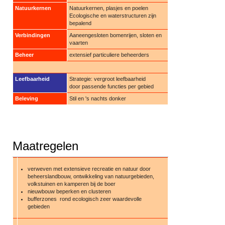
Natuurkernen
Natuurkernen, plasjes en poelen
Ecologische en waterstructuren zijn
bepalend
Verbindingen
Aaneengesloten bomenrijen, sloten en
vaarten
Beheer
extensief particuliere beheerders
Leefbaarheid
Strategie: vergroot leefbaarheid
door passende functies per gebied
Beleving
Stil en 's nachts donker
Maatregelen
verweven met extensieve recreatie en natuur door
beheerslandbouw, ontwikkeling van natuurgebieden,
volkstuinen en kamperen bij de boer
nieuwbouw beperken en clusteren
bufferzones rond ecologisch zeer waardevolle
gebieden