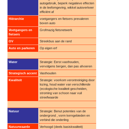
autogebruik, beperk negatieve effecten
in de leefomgeving, wikkel autoverkeer
efficiënt af
Hiërarchie
voetgangers en fietsers prevaleren
boven auto
Voetgangers en
Grofmazig fietsnetwerk
fietsers
OV
Streekbus aan de rand
Auto en parkeren
Op eigen erf
Water
Strategie: Eerst vasthouden,
vervolgens bergen, dan pas afvoeren
Strategisch accent
Vasthouden
Kwaliteit
Strategie: voorkom verontreiniging door
lozing, houd water van verschillende
(ecologische kwaliteit gescheiden,
stroming van schoon naar vuil
streefwaarde
Natuur
Strategie: Benut potenties van de
ondergrond , vorm kerngebieden en
verbind die onderling
Natuurwaarde
Verhoogd (deels basiskwaliteit)