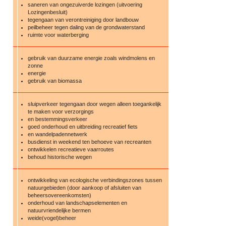
saneren van ongezuiverde lozingen (uitvoering
Lozingenbesluit)
tegengaan van verontreiniging door landbouw
peilbeheer tegen daling van de grondwaterstand
ruimte voor waterberging
gebruik van duurzame energie zoals windmolens en
zonne
energie
gebruik van biomassa
sluipverkeer tegengaan door wegen alleen toegankelijk
te maken voor verzorgings
en bestemmingsverkeer
goed onderhoud en uitbreiding recreatief fiets
en wandelpadennetwerk
busdienst in weekend ten behoeve van recreanten
ontwikkelen recreatieve vaarroutes
behoud historische wegen
ontwikkeling van ecologische verbindingszones tussen
natuurgebieden (door aankoop of afsluiten van
beheersovereenkomsten)
onderhoud van landschapselementen en
natuurvriendelijke bermen
weide(vogel)beheer