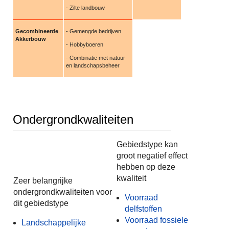
- Zilte landbouw
Gecombineerde
- Gemengde bedrijven
Akkerbouw
- Hobbyboeren
- Combinatie met natuur
en landschapsbeheer
Ondergrondkwaliteiten
Gebiedstype kan
groot negatief effect
hebben op deze
kwaliteit
Zeer belangrijke
ondergrondkwaliteiten voor
Voorraad
dit gebiedstype
delfstoffen
Voorraad fossiele
Landschappelijke