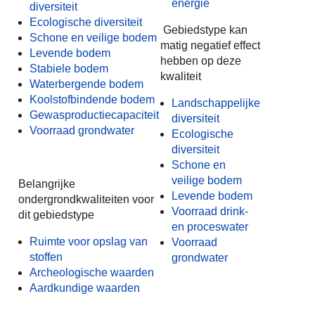
energie
diversiteit
Ecologische diversiteit
Gebiedstype kan
Schone en veilige bodem
matig negatief effect
Levende bodem
hebben op deze
Stabiele bodem
kwaliteit
Waterbergende bodem
Koolstofbindende bodem
Landschappelijke
Gewasproductiecapaciteit
diversiteit
Voorraad grondwater
Ecologische
diversiteit
Schone en
veilige bodem
Belangrijke
Levende bodem
ondergrondkwaliteiten voor
Voorraad drink-
dit gebiedstype
en proceswater
Ruimte voor o
pslag van
Voorraad
stoffen
grondwater
Archeologische waarden
Aardkundige waarden