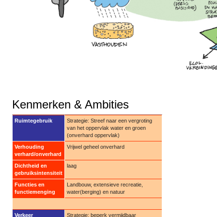
Kenmerken & Ambities
Ruimtegebruik
Strategie: Streef naar een vergroting
van het oppervlak water en groen
(onverhard oppervlak)
Verhouding
Vrijwel geheel onverhard
verhard/onverhard
Dichtheid en
laag
gebruiksintensiteit
Functies en
Landbouw, extensieve recreatie,
functiemenging
water(berging) en natuur
Verkeer
Strategie: beperk vermijdbaar